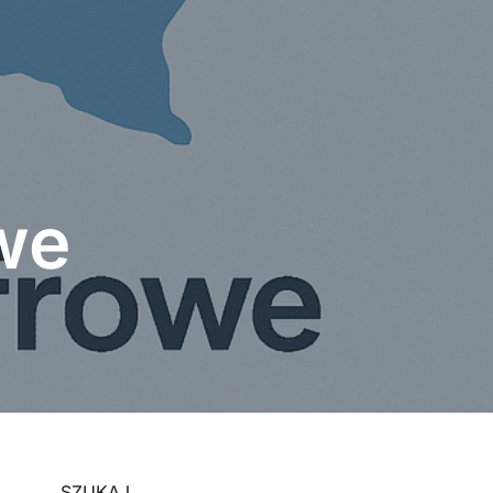
we
SZUKAJ