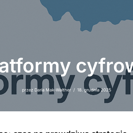
latformy cyfro
przez
Daria Mak-Walther
18. grudnia 2025