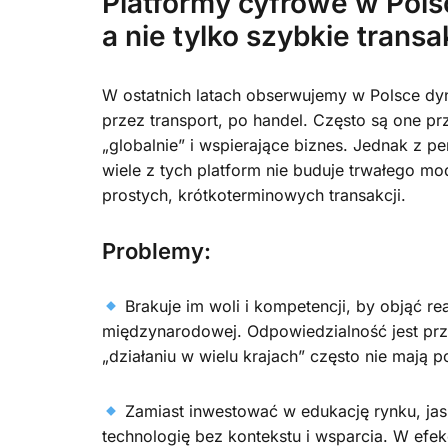
Platformy cyfrowe w Pols
a nie tylko szybkie transa
W ostatnich latach obserwujemy w Polsce dyn
przez transport, po handel. Często są one pr
„globalnie” i wspierające biznes. Jednak z p
wiele z tych platform nie buduje trwałego m
prostych, krótkoterminowych transakcji.
Problemy:
Brakuje im woli i kompetencji, by objąć r
międzynarodowej. Odpowiedzialność jest prz
„działaniu w wielu krajach” często nie mają p
Zamiast inwestować w edukację rynku, jas
technologię bez kontekstu i wsparcia. W efek