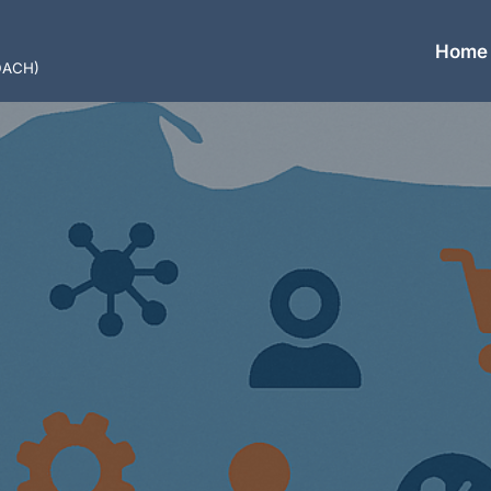
Home
(DACH)