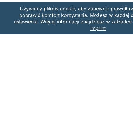
✔ jasno komunikować ograniczenia prawne i
✔ budować systemy jakości, a nie tylko wol
✔ myśleć długoterminowo, a nie tylko o szyb
Nasuwa się pytanie: Czy naprawdę potrzeb
potrzebne są rozwiązania, które stawiają na
© Daria Mak-Walther – DAMA Project Manage
Wszelkie prawa zastrzeżone. Cytowanie frag
aktywnego linku do źródła. Kopiowanie całości
zabronione.