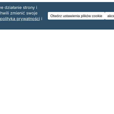
 podatkowe,
umen,
kim zwrocie.
na jest kolejna platforma „tańsza od innych”? A może
 kompetencje, jakość i odpowiedzialność?
ment Central and Eastern Europe
mentów artykułu jest dozwolone wyłącznie z podaniem
 lub istotnych części publikacji bez zgody autorki jest