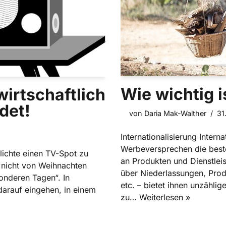
Wie wichtig i
wirtschaftlich
det!
von
Daria Mak-Walther
31
Internationalisierung Intern
Werbeversprechen die beste 
tlichte einen TV-Spot zu
an Produkten und Dienstleist
 nicht von Weihnachten
über Niederlassungen, Produ
onderen Tagen“. In
etc. – bietet ihnen unzähli
darauf eingehen, in einem
zu…
Weiterlesen »